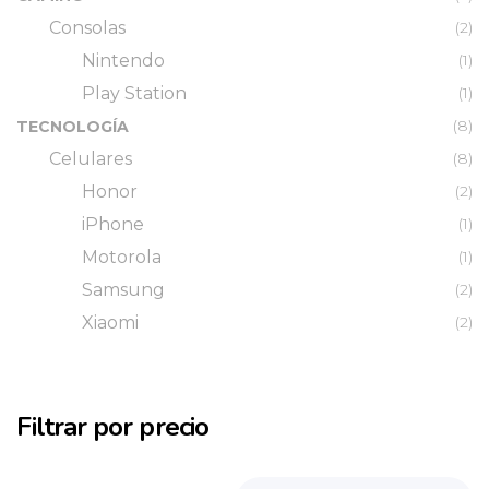
Consolas
(2)
Nintendo
(1)
Play Station
(1)
(8)
TECNOLOGÍA
Celulares
(8)
Honor
(2)
iPhone
(1)
Motorola
(1)
Samsung
(2)
Xiaomi
(2)
Filtrar por precio