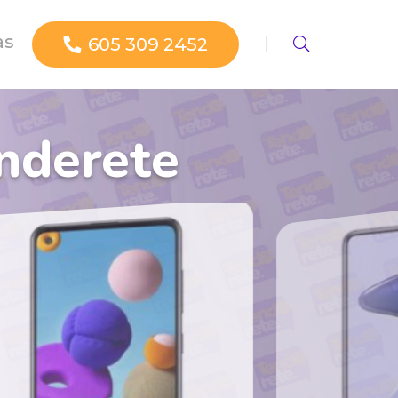
as
605 309 2452
nderete