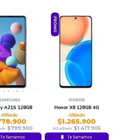
PROMO
SAMSUNG
HONOR
xy A21S 128GB
Honor X8 128GB 4G
778.900
$
1.265.900
$
799.900
$
1.417.905
Te llamamos
Te llamamos
Original
Current