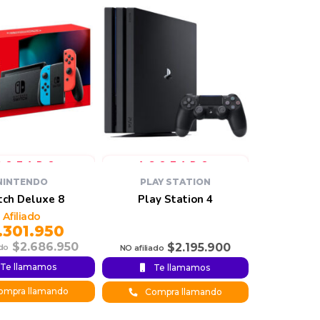
NINTENDO
PLAY STATION
tch Deluxe 8
Play Station 4
.301.950
$
2.686.950
$
2.195.900
Te llamamos
Te llamamos
mpra llamando
Compra llamando
.