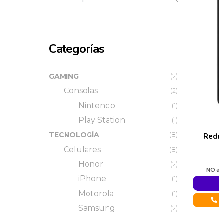
Categorías
(2)
GAMING
Consolas
(2)
Nintendo
(1)
Play Station
(1)
(8)
TECNOLOGÍA
Red
Celulares
(8)
Honor
(2)
iPhone
(1)
Motorola
(1)
Samsung
(2)