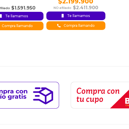
$
2.199.900
$
2.411.900
$
1.591.950
Te llamamos
Te llamamos
Original
Current
price was:
price is:
Compra llamando
Compra llamando
$2.199.900.
$2.411.900.