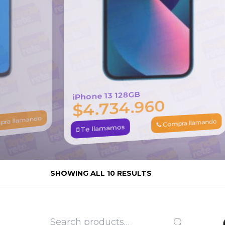
iPhone 13 128GB
4.734.960
$
mpra llamando
Compra llamando
Te llamamos
SHOWING ALL 10 RESULTS