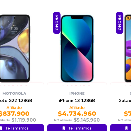
PROMO
PROMO
MOTOROLA
IPHONE
oto G22 128GB
iPhone 13 128GB
Gala
$
837.900
$
4.734.960
$
$
1.119.900
$
5.145.960
Te llamamos
Te llamamos
l
t
Original
Current
Original
Current