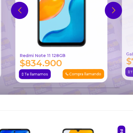
G
Redmi Note 11 128GB
834.900
$
Compra llamando
Te llamamos