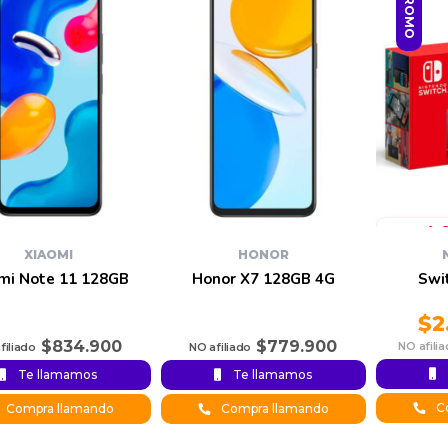
PROMO
XIAOMI
HONOR
mi Note 11 128GB
Honor X7 128GB 4G
Swi
$
2
$
834.900
$
779.900
Te llamamos
Te llamamos
Original
Current
price was:
price is:
Co
Compra llamando
Compra llamando
$2.686.950
$2.301.950.