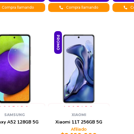
s:
:
price was:
price is:
price is:
price
Compra llamando
Compra llamando
Co
0.
0.
$4.734.960.
$5.145.960.
$778.900.
was:
$799.900.
PROMO
SAMSUNG
XIAOMI
axy A52 128GB 5G
Xiaomi 11T 256GB 5G