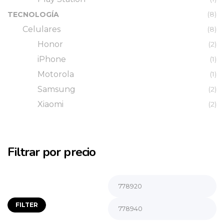
(8)
TECNOLOGÍA
Celulares
(8)
Honor
(2)
iPhone
(1)
Motorola
(1)
Samsung
(2)
Xiaomi
(2)
Filtrar por precio
FILTER