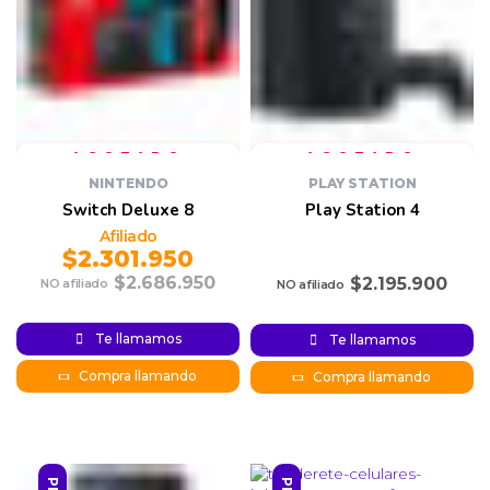
NINTENDO
PLAY STATION
Switch Deluxe 8
Play Station 4
$
2.301.950
$
2.686.950
$
2.195.900
Original
Current
price was:
price is:
Te llamamos
Te llamamos
2.686.950.
$2.301.950.
Compra llamando
Compra llamando