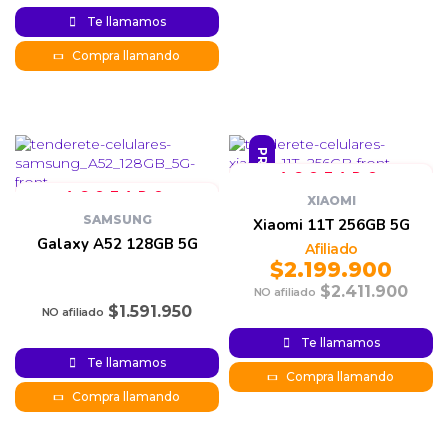
Original
Current
price is:
price
Te llamamos
$778.900.
was:
$799.900.
Compra llamando
PROMO
XIAOMI
SAMSUNG
Xiaomi 11T 256GB 5G
Galaxy A52 128GB 5G
$
2.199.900
$
2.411.900
$
1.591.950
Original
Current
price was:
price is:
Te llamamos
$2.199.900.
$2.411.900.
Te llamamos
Compra llamando
Compra llamando