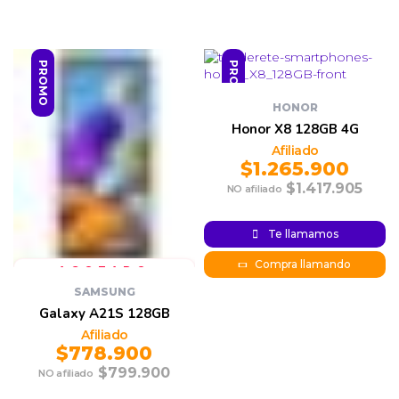
PROMO
PROMO
HONOR
Honor X8 128GB 4G
$
1.265.900
$
1.417.905
Original
Current
price was:
price is:
Te llamamos
$1.265.900.
$1.417.905.
Compra llamando
SAMSUNG
Galaxy A21S 128GB
$
778.900
$
799.900