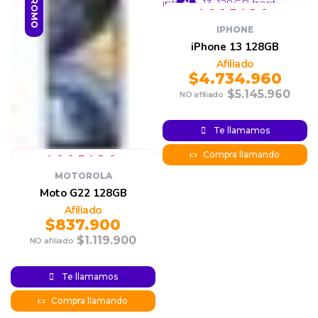
PROMO
PROMO
IPHONE
iPhone 13 128GB
$
4.734.960
$
5.145.960
Original
Current
price was:
price is:
Te llamamos
$4.734.960.
$5.145.960.
Compra llamando
MOTOROLA
Moto G22 128GB
$
837.900
$
1.119.900
Original
Current
price was:
price is:
Te llamamos
$1.119.900.
$837.900.
Compra llamando