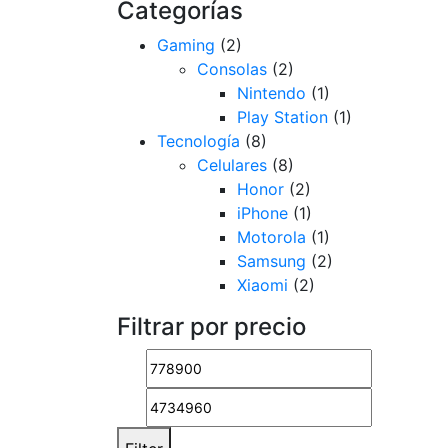
Categorías
Gaming
(2)
Consolas
(2)
Xia
Re
Nintendo
(1)
Play Station
(1)
$
83
Tecnología
(8)
Celulares
(8)
Honor
(2)
iPhone
(1)
Motorola
(1)
Samsung
(2)
Xiaomi
(2)
Filtrar por precio
Min
Max
Hon
price
price
Ho
$
77