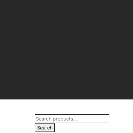
Search
for:
Search