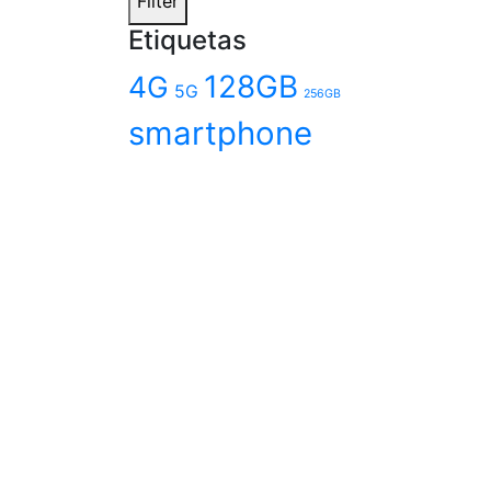
Filter
Etiquetas
128GB
4G
5G
256GB
smartphone
Nin
Sw
$
2.