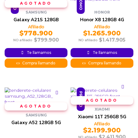
PROMO
PROMO
SAMSUNG
HONOR
Galaxy A21S 128GB
Honor X8 128GB 4G
$
778.900
$
1.265.900
$
799.900
$
1.417.905
Original
Current
Original
Current
Te llamamos
Te llamamos
price is:
price
price was:
price is:
$778.900.
was:
$1.265.900.
$1.417.905.
Compra llamando
Compra llamando
$799.900.
PROMO
XIAOMI
SAMSUNG
Xiaomi 11T 256GB 5G
Galaxy A52 128GB 5G
$
2.199.900
$
2.411.900