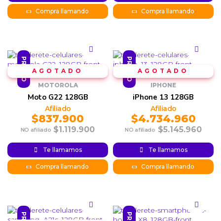
Compra llamando
Compra llamando
PROMO
PROMO
MOTOROLA
IPHONE
Moto G22 128GB
iPhone 13 128GB
$
837.900
$
4.734.960
$
1.119.900
$
5.145.960
Original
Current
Original
Current
Te llamamos
Te llamamos
price was:
price is:
price was:
price is:
$1.119.900.
$837.900.
$4.734.960.
$5.145.960.
Compra llamando
Compra llamando