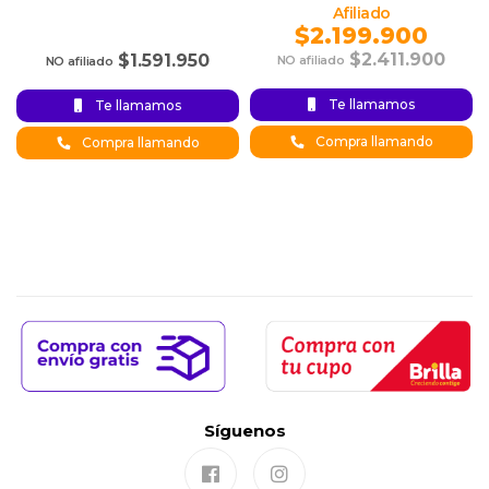
$
2.199.900
$
2.411.900
$
1.591.950
Original
Current
Te llamamos
Te llamamos
price was:
price is:
$2.199.900.
$2.411.900.
Compra llamando
Compra llamando
Síguenos