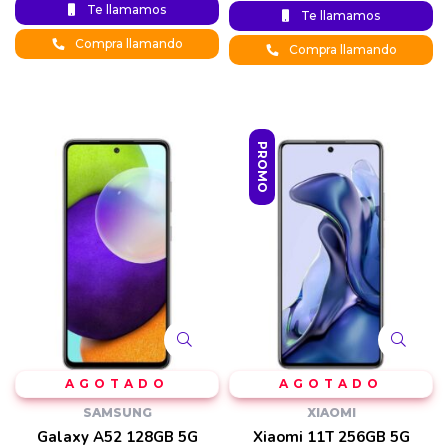
Original
Current
Original
Current
Te llamamos
Te llamamos
price is:
price
price was:
price is:
$778.900.
was:
$1.265.900.
$1.417.905.
Compra llamando
$799.900.
Compra llamando
PROMO
SAMSUNG
XIAOMI
Galaxy A52 128GB 5G
Xiaomi 11T 256GB 5G