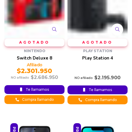
NINTENDO
PLAY STATION
Switch Deluxe 8
Play Station 4
$
2.301.950
$
2.686.950
$
2.195.900
Original
Current
Te llamamos
Te llamamos
price was:
price is:
2.686.950.
$2.301.950.
Compra llamando
Compra llamando