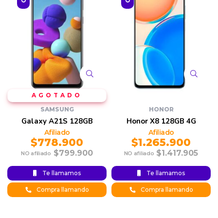
SAMSUNG
HONOR
Galaxy A21S 128GB
Honor X8 128GB 4G
$
778.900
$
1.265.900
$
799.900
$
1.417.905
Original
Current
Original
Current
Te llamamos
Te llamamos
price is:
price
price was:
price is:
$778.900.
was:
$1.265.900.
$1.417.905.
Compra llamando
Compra llamando
$799.900.