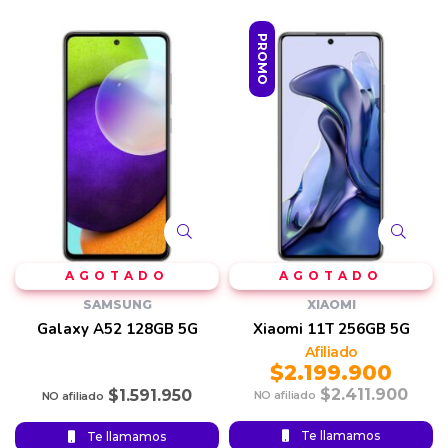
PROMO
SAMSUNG
XIAOMI
Galaxy A52 128GB 5G
Xiaomi 11T 256GB 5G
$
2.199.900
$
2.411.900
$
1.591.950
Original
Current
Te llamamos
Te llamamos
price was:
price is: