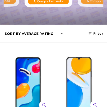
 llamando
Compra 
Compra llamando
Filter