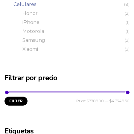
Celulares
(8)
Honor
(2)
iPhone
(1)
Motorola
(1)
Samsung
(2)
Xiaomi
(2)
Filtrar por precio
FILTER
Price:
$778.900
—
$4.734.960
Etiquetas