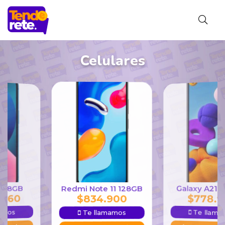
Celulares
Galaxy A
13 128GB
Redmi Note 11 128GB
34.960
$
778
$
834.900
lamamos
Te ll
Te llamamos