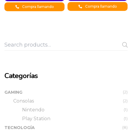
$2.199.900.
$2.411.900.
Compra llamando
Compra llamando
Categorías
(2)
GAMING
Consolas
(2)
Nintendo
(1)
Play Station
(1)
(8)
TECNOLOGÍA