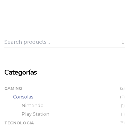
2.686.950.
$2.301.950.
Categorías
(2)
GAMING
Consolas
(2)
Nintendo
(1)
Play Station
(1)
(8)
TECNOLOGÍA