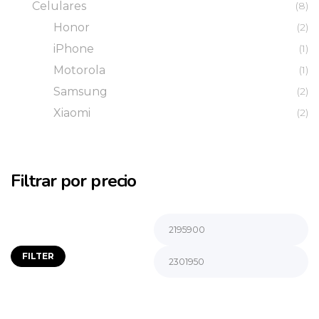
Celulares
(8)
Honor
(2)
iPhone
(1)
Motorola
(1)
Samsung
(2)
Xiaomi
(2)
Filtrar por precio
FILTER