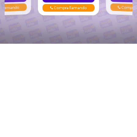
o
Compra llamand
Compra llamando