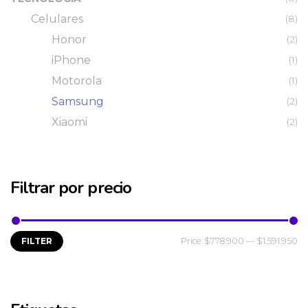
Celulares
(8)
Honor
(2)
iPhone
(1)
Motorola
(1)
Samsung
(2)
Xiaomi
(2)
Filtrar por precio
FILTER
Price:
$778.900
—
$1.591.950