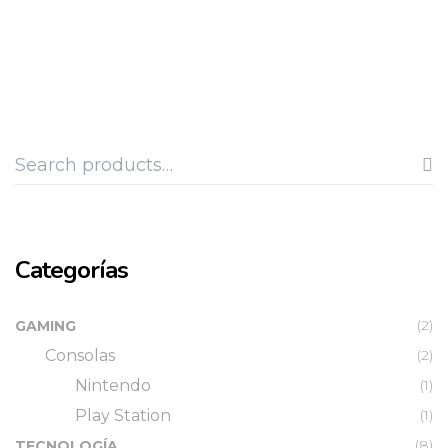
$778.900.
was:
$799.900.
Categorías
(2)
GAMING
Consolas
(2)
Nintendo
(1)
Play Station
(1)
(8)
TECNOLOGÍA